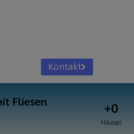
Kontakt
it Fliesen
+
0
Häuser