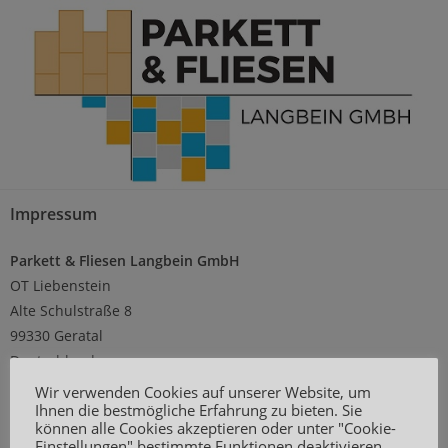
Impressum
Parkett & Fliesen Langbein GmbH
OT Liebenstein
Alte Schulstraße 8
99330 Geratal
Deutschland
Wir verwenden Cookies auf unserer Website, um
Telefon: 036205 / 76827
Ihnen die bestmögliche Erfahrung zu bieten. Sie
können alle Cookies akzeptieren oder unter "Cookie-
Fax: 036205 / 72450
Einstellungen" bestimmte Funktionen deaktivieren.