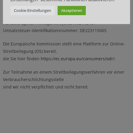
Mail: info@pufl.de
Cookie-Einstellungen
Akzeptieren
Geschäftsführer: Silke Langbein-Jahn
Handelsregister: Amtsgericht Jena, HRB112467
Umsatzsteuer-Identifikationsnummer: DE223115065
Die Europäische Kommission stellt eine Plattform zur Online-
Streitbeilegung (OS) bereit,
die Sie hier finden
https://ec.europa.eu/consumers/odr/
.
Zur Teilnahme an einem Streitbeilegungsverfahren vor einer
Verbraucherschlichtungsstelle
sind wir nicht verpflichtet und nicht bereit.